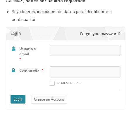
CAUMAS,
debes ser usuario registrado
.
Si ya lo eres, introduce tus datos para identificarte a
continuación:
Login
Forgot your password?
Usuario o
email
*
Contraseña
*
REMEMBER ME
Create an Account