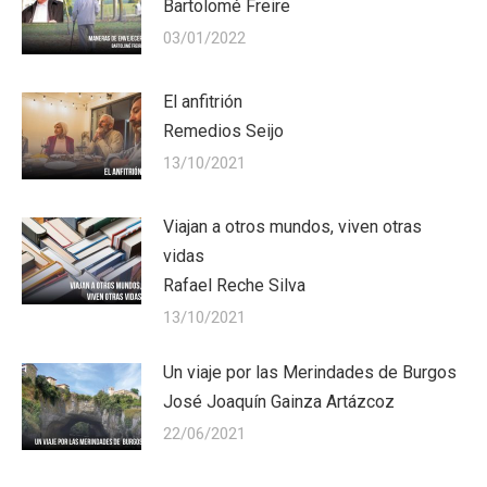
Bartolomé Freire
03/01/2022
El anfitrión
Remedios Seijo
13/10/2021
Viajan a otros mundos, viven otras
vidas
Rafael Reche Silva
13/10/2021
Un viaje por las Merindades de Burgos
José Joaquín Gainza Artázcoz
22/06/2021