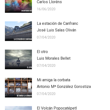
Carlos Lloréns
16/06/2020
La estación de Canfranc
José Luis Salas Oliván
07/04/2020
El otro
Luis Morales Bellet
07/04/2020
Mi amiga la corbata
Antonio Mª González Gorostiza
07/04/2020
El Volcán Popocatépetl