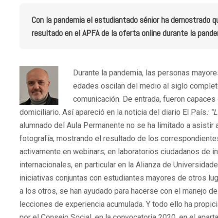
Con la pandemia el estudiantado sénior ha demostrado qu
resultado en el APFA de la oferta online durante la pand
Durante la pandemia, las personas mayore
edades oscilan del medio al siglo completo
comunicación. De entrada, fueron capaces d
domiciliario. Así apareció en la noticia del diario El País
: “
alumnado del Aula Permanente no se ha limitado a asistir a
fotografía, mostrando el resultado de los correspondientes
activamente en webinars; en laboratorios ciudadanos de inn
internacionales, en particular en la Alianza de Universida
iniciativas conjuntas con estudiantes mayores de otros l
a los otros, se han ayudado para hacerse con el manejo de
lecciones de experiencia acumulada. Y todo ello ha propi
por el Consejo Social, en la convocatoria 2020, en el apar