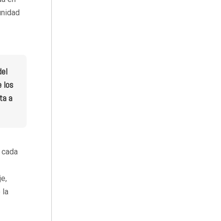
unidad
del
e los
ta a
, cada
je,
 la