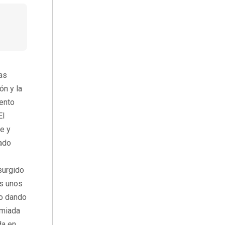
as
ón y la
iento
El
te y
pado
surgido
os unos
do dando
emiada
da en