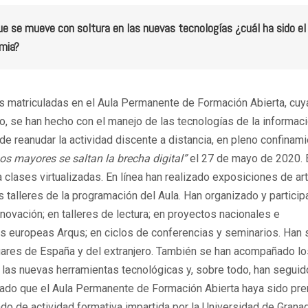
e se mueve con soltura en las nuevas tecnologías ¿cuál ha sido el
emia?
s matriculadas en el Aula Permanente de Formación Abierta, cuy
, se han hecho con el manejo de las tecnologías de la informaci
e reanudar la actividad discente a distancia, en pleno confinam
Los mayores se saltan la brecha digital”
el 27 de mayo de 2020. 
 clases virtualizadas. En línea han realizado exposiciones de ar
 talleres de la programación del Aula. Han organizado y partici
ovación; en talleres de lectura; en proyectos nacionales e
des europeas Arqus; en ciclos de conferencias y seminarios. Han 
ugares de España y del extranjero. También se han acompañado l
 las nuevas herramientas tecnológicas y, sobre todo, han segui
ciado que el Aula Permanente de Formación Abierta haya sido pr
tado de actividad formativa impartida por la Universidad de Grana