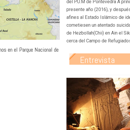
del P.U.M de Pontevedra A prin
presente año (2016), y despué
afines al Estado Islámico de id
cometiesen un atentado suicida
de Hezbollah(Chii) en Ain el S
cerca del Campo de Refugiado
nos en el Parque Nacional de
Entrevista