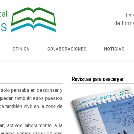
ENTREVISTAS
OPINIÓN
COLABORACIONES
NO
OPINIÓN
COLABORACIONES
NOTICIAS
Revistas para descargar:
e solo pensaba en descansar y
s quedan también esos puestos
da también vivir en la zona de
an, activos laboralmente, a la
sariales, vemos cada vez más