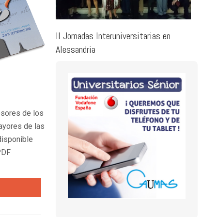
Prim
Camp
roblema de
II Jornadas Interuniversitarias en
Alessandria
esores de los
yores de las
disponible
PDF