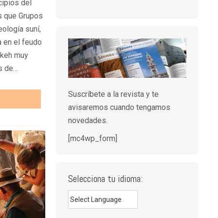
cipios del
s que Grupos
eología suní,
 en el feudo
ikkeh muy
s de…
Suscríbete a la revista y te
avisaremos cuando tengamos
novedades.
[mc4wp_form]
Selecciona tu idioma: