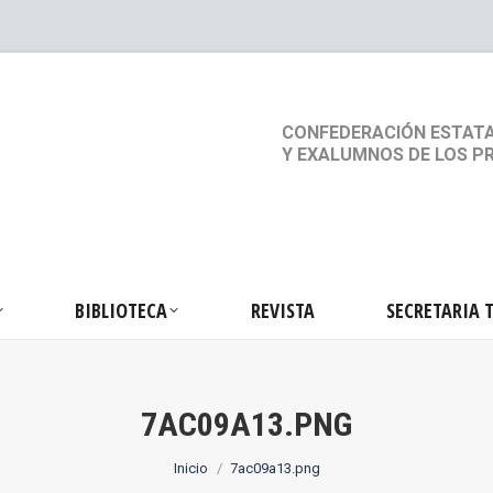
S
ACTIVIDADES
BIBLIOTECA
REVISTA
SEC
CONFEDERACIÓN ESTATA
Y EXALUMNOS DE LOS P
BIBLIOTECA
REVISTA
SECRETARIA 
7AC09A13.PNG
Estás aquí:
Inicio
7ac09a13.png