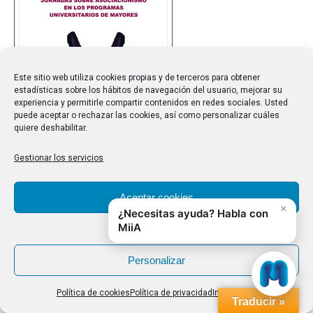
Este sitio web utiliza cookies propias y de terceros para obtener
estadísticas sobre los hábitos de navegación del usuario, mejorar su
experiencia y permitirle compartir contenidos en redes sociales. Usted
puede aceptar o rechazar las cookies, así como personalizar cuáles
quiere deshabilitar.
Gestionar los servicios
Aceptar cookies
Libro de Actas de las X Jornadas sobre Asociacionismo
Denegar
en los Programas Universitarios de Mayores: “Diez Años
Personalizar
de Encuentros: Función de las Asociaciones en los
PUMs” (2011) Universidad de Valladolid.
Política de cookies
Política de privacidad
Impressum
Traducir »