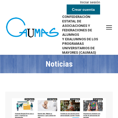
Iniciar sesión
Crear cuenta
CONFEDERACIÓN
ESTATAL DE
ASOCIACIONES Y
FEDERACIONES DE
ALUMNOS
Y EXALUMNOS DE LOS
PROGRAMAS
UNIVERSITARIOS DE
MAYORES (CAUMAS)
Noticias
Estás aquí: