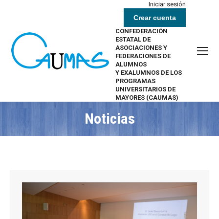
Iniciar sesión
Crear cuenta
CONFEDERACIÓN
ESTATAL DE
ASOCIACIONES Y
FEDERACIONES DE
ALUMNOS
Y EXALUMNOS DE LOS
PROGRAMAS
UNIVERSITARIOS DE
MAYORES (CAUMAS)
Noticias
Estás aquí: