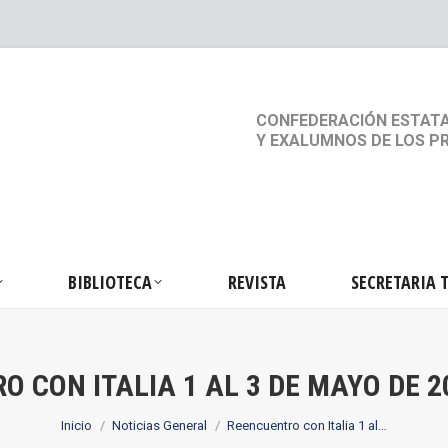
S
ACTIVIDADES
BIBLIOTECA
REVISTA
SEC
CONFEDERACIÓN ESTATA
Y EXALUMNOS DE LOS P
BIBLIOTECA
REVISTA
SECRETARIA 
 CON ITALIA 1 AL 3 DE MAYO DE 
Estás aquí:
Inicio
Noticias General
Reencuentro con Italia 1 al…