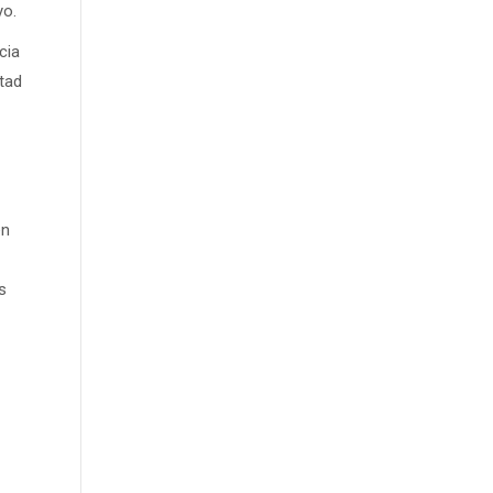
yo.
cia
tad
en
s