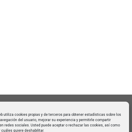
Buscar
Buscar:
o CAUMAS –
 de agosto
 para
eb utiliza cookies propias y de terceros para obtener estadísticas sobre los
avegación del usuario, mejorar su experiencia y permitirle compartir
en redes sociales. Usted puede aceptar o rechazar las cookies, así como
 cuáles quiere deshabilitar.