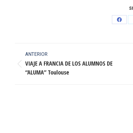
Sh
Share
on
Faceb
Navegación
ANTERIOR
entre
VIAJE A FRANCIA DE LOS ALUMNOS DE
Publicación
“ALUMA” Toulouse
publicaciones
anterior: