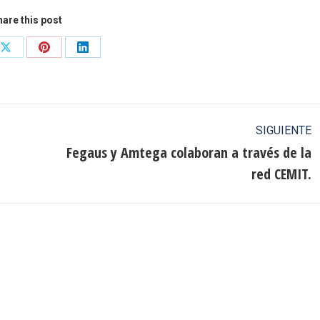
are this post
Share
Share
Share
on
on
on
ook
X
Pinterest
LinkedIn
SIGUIENTE
Fegaus y Amtega colaboran a través de la
Publicación
red CEMIT.
siguiente: