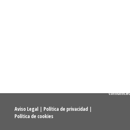
Informació
Dirección:
Calle Cast
Confederación Estatal de
MADRID
Asociaciones y Federaciones de
Teléfono:
Alumnos y Exalumnos de los
722 256 50
Programas Universitarios De
Mayores.
Correo:
comunica
Aviso Legal
|
Política de privacidad
|
Política de cookies