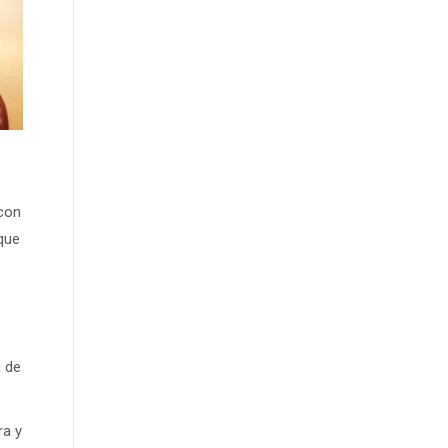
 con
que
a de
ra y