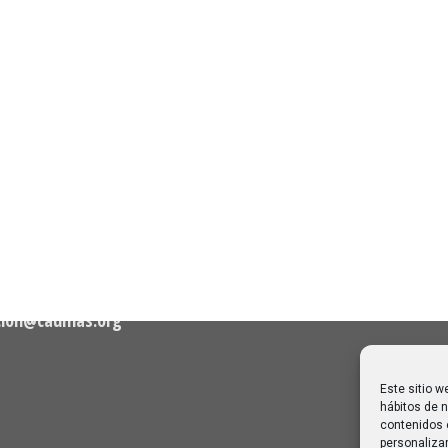
n de Contacto
Noticias Recientes
Próximas clases en direct
Canal Sénior. Semana del 3
elló, nº 36 – 1º A 28001
de 2026
30/07/2026
Melilla: una joya escondida
2
viajar sin prisa
28/07/2026
cion@caumas.org
Este sitio w
hábitos de n
contenidos 
personalizar