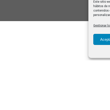
Este sitio w
hábitos de n
contenidos 
personalizar
Gestionar lo
Acept