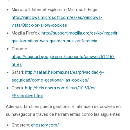
Microsoft Internet Explorer o Microsoft Edge:
http://windows.microsoft.com/es-es/windows-
vista/Block-or-allow-cookies
Mozilla Firefox:
http://support.mozilla.org/es/kb/impedir-
que-los-sitios-web-guarden-sus-preferencia
Chrome:
https://support.google.com/accounts/answer/61416?
hl=es
Safari:
http://safari.helpmax.net/es/privacidad-y-
seguridad/como-gestionar-las-cookies/
Opera:
http://help.opera.com/Linux/10.60/es-
ES/cookies.html
Además, también puede gestionar el almacén de cookies en
su navegador a través de herramientas como las siguientes
Ghostery:
ghostery.com/