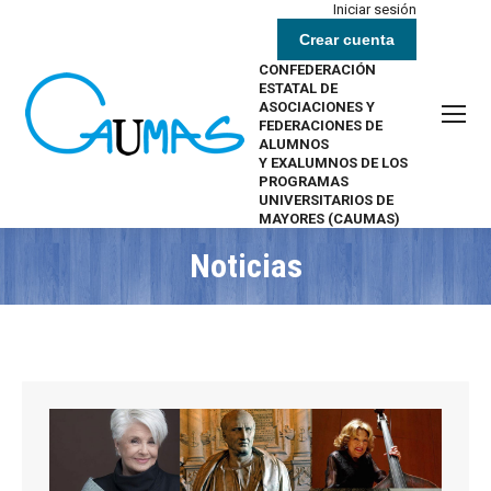
Iniciar sesión
Crear cuenta
CONFEDERACIÓN
ESTATAL DE
ASOCIACIONES Y
FEDERACIONES DE
ALUMNOS
Y EXALUMNOS DE LOS
PROGRAMAS
UNIVERSITARIOS DE
MAYORES (CAUMAS)
Noticias
Estás aquí: