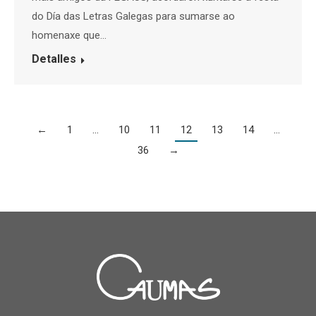
do Día das Letras Galegas para sumarse ao
homenaxe que…
Detalles
←
1
…
10
11
12
13
14
…
36
→