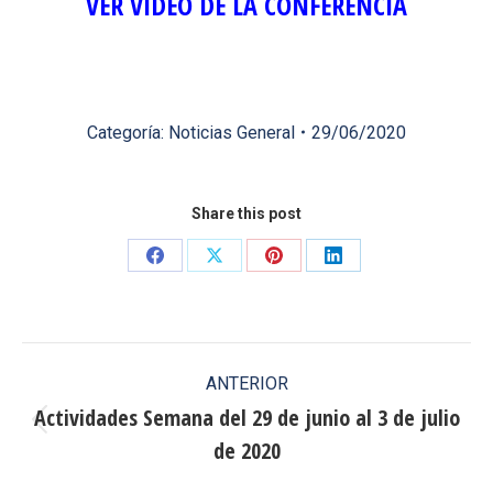
VER VÍDEO DE LA CONFERENCIA
Categoría:
Noticias General
29/06/2020
Share this post
Share
Share
Share
Share
on
on
on
on
Facebook
X
Pinterest
LinkedIn
Navegación
ANTERIOR
entre
Actividades Semana del 29 de junio al 3 de julio
Publicación
de 2020
publicaciones
anterior: