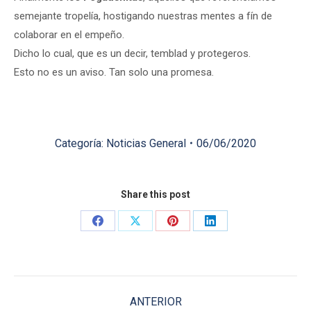
semejante tropelía, hostigando nuestras mentes a fín de
colaborar en el empeño.
Dicho lo cual, que es un decir, temblad y protegeros.
Esto no es un aviso. Tan solo una promesa.
Categoría:
Noticias General
06/06/2020
Share this post
Share
Share
Share
Share
on
on
on
on
Facebook
X
Pinterest
LinkedIn
Navegación
ANTERIOR