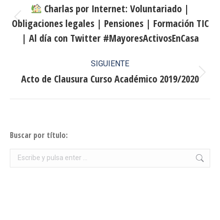
entre
Charlas por Internet: Voluntariado |
Obligaciones legales | Pensiones | Formación TIC
publicaciones
Publicación
anterior:
| Al día con Twitter #MayoresActivosEnCasa
SIGUIENTE
Acto de Clausura Curso Académico 2019/2020
Publicación
siguiente:
Buscar por título:
Buscar: