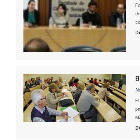
Fo
de
co
D
E
No
El
pa
Ma
D