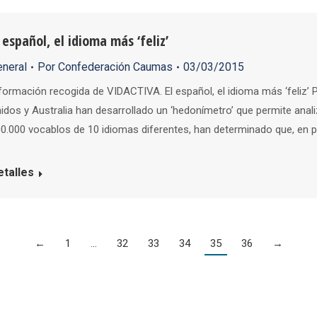
l español, el idioma más ‘feliz’
eneral
Por
Confederación Caumas
03/03/2015
formación recogida de VIDACTIVA. El español, el idioma más ‘feliz’ 
idos y Australia han desarrollado un ‘hedonímetro’ que permite anali
0.000 vocablos de 10 idiomas diferentes, han determinado que, en pos
etalles
←
1
…
32
33
34
35
36
→