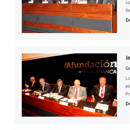
co
Se
D
I
G
Lo
pl
Pr
D