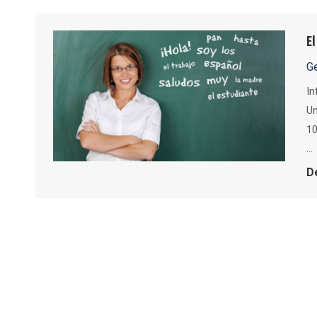
E
G
In
Un
10
…
D