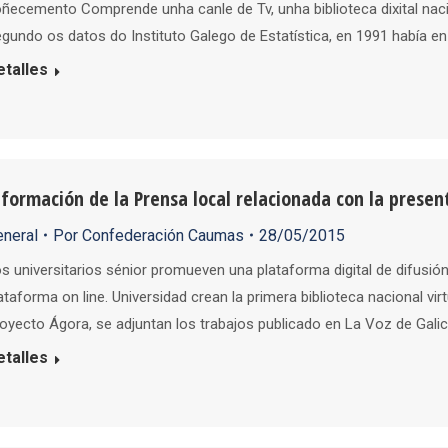
ñecemento Comprende unha canle de Tv, unha biblioteca dixital nacio
gundo os datos do Instituto Galego de Estatística, en 1991 había e
etalles
nformación de la Prensa local relacionada con la prese
eneral
Por
Confederación Caumas
28/05/2015
s universitarios sénior promueven una plataforma digital de difusió
ataforma on line. Universidad crean la primera biblioteca nacional vir
oyecto Ágora, se adjuntan los trabajos publicado en La Voz de Galic
etalles