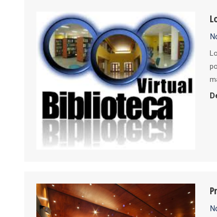
L
No
Lo
po
ma
D
P
No