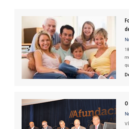
F
d
No
18
mu
qu
D
O
No
VÍ