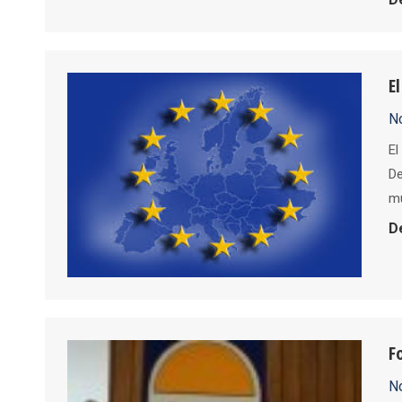
E
No
El
De
mu
D
F
No