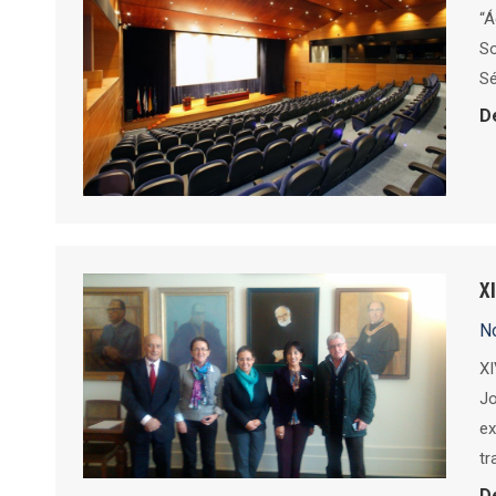
“Á
So
Sé
D
X
No
XI
Jo
ex
tr
D