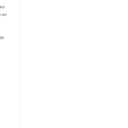
res
o en
ade