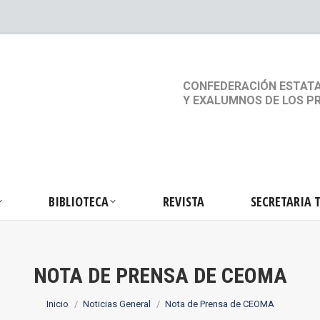
S
ACTIVIDADES
BIBLIOTECA
REVISTA
SEC
CONFEDERACIÓN ESTATA
Y EXALUMNOS DE LOS P
BIBLIOTECA
REVISTA
SECRETARIA 
NOTA DE PRENSA DE CEOMA
Estás aquí:
Inicio
Noticias General
Nota de Prensa de CEOMA