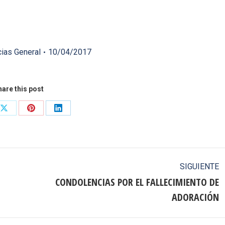
cias General
10/04/2017
are this post
Share
Share
Share
on
on
on
ook
X
Pinterest
LinkedIn
SIGUIENTE
CONDOLENCIAS POR EL FALLECIMIENTO DE
Publicación
ADORACIÓN
siguiente: