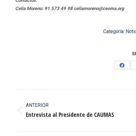
Contactos:
Celia Moreno: 91 573 49 98 celiamoreno@ceoma.org
Categoría:
Noti
Sh
Share
on
Faceb
Navegación
entre
ANTERIOR
Entrevista al Presidente de CAUMAS
Publicación
publicaciones
anterior: