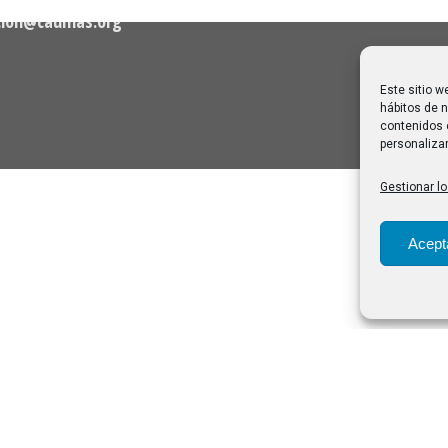
28/07/2026
cion@caumas.org
Este sitio w
hábitos de n
contenidos 
personalizar
Gestionar lo
Acept