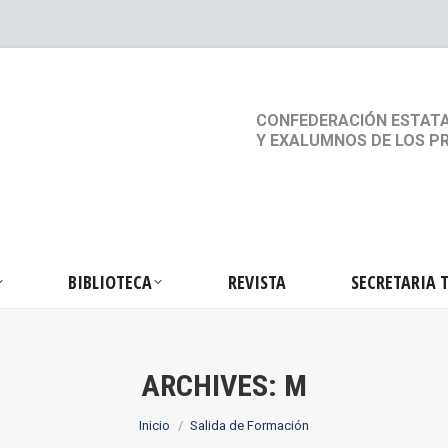
S
ACTIVIDADES
BIBLIOTECA
REVISTA
SEC
CONFEDERACIÓN ESTATA
Y EXALUMNOS DE LOS P
BIBLIOTECA
REVISTA
SECRETARIA 
ARCHIVES:
M
Estás aquí:
Inicio
Salida de Formación