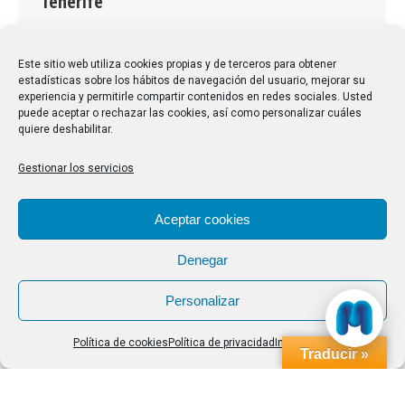
Tenerife
Por
Olimpio Mateos Guerreiro
08/05/2016
Deja un comentario
Este sitio web utiliza cookies propias y de terceros para obtener
estadísticas sobre los hábitos de navegación del usuario, mejorar su
Vista de los compañeros de senderismo de los
experiencia y permitirle compartir contenidos en redes sociales. Usted
Mayores de la Universidad de La Laguna a los
puede aceptar o rechazar las cookies, así como personalizar cuáles
quiere deshabilitar.
antiguos molinos de agua en la Villa de La Orotava en
Tenerife
Gestionar los servicios
Aceptar cookies
Denegar
Personalizar
Política de cookies
Política de privacidad
Impressum
Traducir »