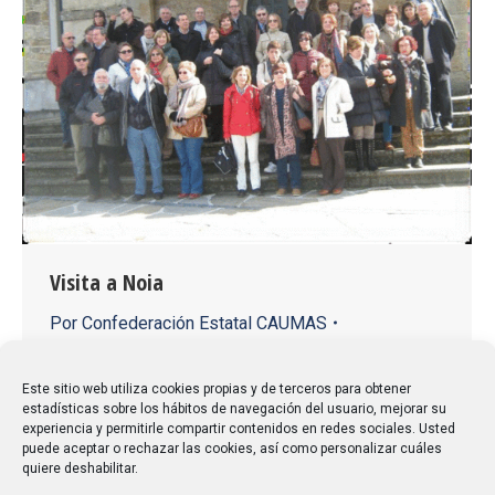
Visita a Noia
Por
Confederación Estatal CAUMAS
29/02/2016
Deja un comentario
Arredor das dez da mañá puxémonos en marcha
Este sitio web utiliza cookies propias y de terceros para obtener
estadísticas sobre los hábitos de navegación del usuario, mejorar su
rumbo a Noia 38 alumnos e alumnas de diferentes
experiencia y permitirle compartir contenidos en redes sociales. Usted
cursos da Universidade para maiores de 55 anos,
puede aceptar o rechazar las cookies, así como personalizar cuáles
quiere deshabilitar.
máis a profesora Rita, que resultou ser a persoa máis