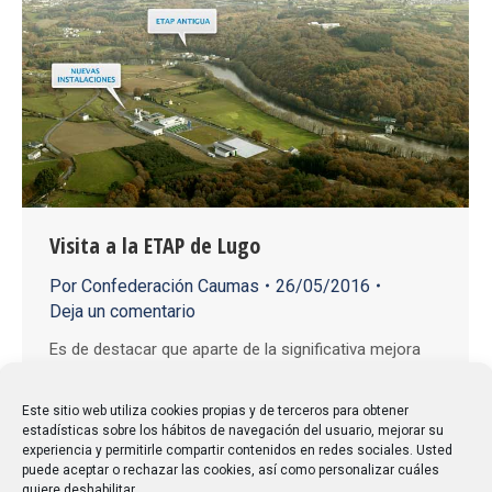
Visita a la ETAP de Lugo
Por
Confederación Caumas
26/05/2016
Deja un comentario
Es de destacar que aparte de la significativa mejora
habida en la calidad de agua potable de
abastecimiento a Lugo, la capacidad de la nueva
Este sitio web utiliza cookies propias y de terceros para obtener
estadísticas sobre los hábitos de navegación del usuario, mejorar su
planta dobla el consumo medio diario actual de la
experiencia y permitirle compartir contenidos en redes sociales. Usted
ciudad y su diseño fue previsto para un futuro posible
puede aceptar o rechazar las cookies, así como personalizar cuáles
quiere deshabilitar.