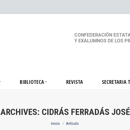
S
ACTIVIDADES
BIBLIOTECA
REVISTA
SEC
CONFEDERACIÓN ESTATA
Y EXALUMNOS DE LOS P
BIBLIOTECA
REVISTA
SECRETARIA 
ARCHIVES:
CIDRÁS FERRADÁS JOSÉ
Estás aquí:
Inicio
Artículo