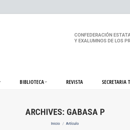
S
ACTIVIDADES
BIBLIOTECA
REVISTA
SEC
CONFEDERACIÓN ESTATA
Y EXALUMNOS DE LOS P
BIBLIOTECA
REVISTA
SECRETARIA 
ARCHIVES:
GABASA P
Estás aquí:
Inicio
Artículo