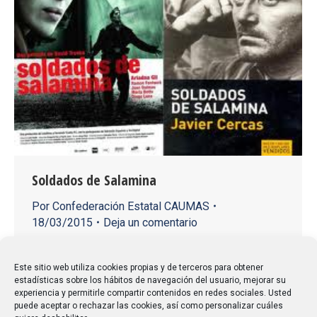
Soldados de Salamina
Por
Confederación Estatal CAUMAS
18/03/2015
Deja un comentario
El título del libro lo decide el autor cuando entrevista a
uno del los amigos del bosque para documentarse
Este sitio web utiliza cookies propias y de terceros para obtener
estadísticas sobre los hábitos de navegación del usuario, mejorar su
sobre la historia que da lugar a este libro. Recuerda
experiencia y permitirle compartir contenidos en redes sociales. Usted
que Sánchez Mazas cuando se despidió de los
puede aceptar o rechazar las cookies, así como personalizar cuáles