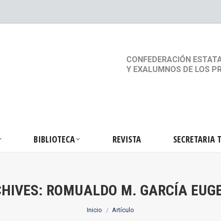
S
ACTIVIDADES
BIBLIOTECA
REVISTA
SEC
CONFEDERACIÓN ESTATA
Y EXALUMNOS DE LOS P
BIBLIOTECA
REVISTA
SECRETARIA 
HIVES:
ROMUALDO M. GARCÍA EUG
Estás aquí:
Inicio
Artículo