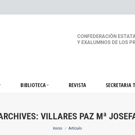
S
ACTIVIDADES
BIBLIOTECA
REVISTA
SEC
CONFEDERACIÓN ESTATA
Y EXALUMNOS DE LOS P
BIBLIOTECA
REVISTA
SECRETARIA 
ARCHIVES:
VILLARES PAZ Mª JOSEF
Estás aquí:
Inicio
Artículo