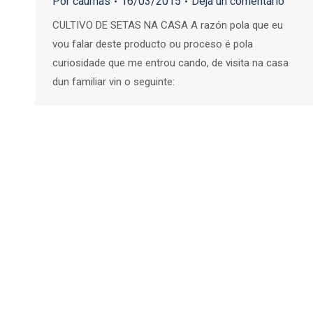
Por
caumas
16/03/2015
Deja un comentario
CULTIVO DE SETAS NA CASA A razón pola que eu
vou falar deste producto ou proceso é pola
curiosidade que me entrou cando, de visita na casa
dun familiar vin o seguinte: