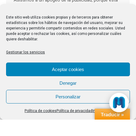
Asistimos a un apogeo de la publicidad, porque ésta
es necesaria en la sociedad de consumo, basada en
la constante adquisición de productos, muchos de
Este sitio web utiliza cookies propias y de terceros para obtener
estadísticas sobre los hábitos de navegación del usuario, mejorar su
ellos superfluos y perecederos que los compradores
experiencia y permitirle compartir contenidos en redes sociales. Usted
realizan con una especie de necesidad subjetiva
puede aceptar o rechazar las cookies, así como personalizar cuáles
quiere deshabilitar.
como manifestación satisfactoria de su nivel de vida.
(1) El mensaje publicitario es una forma de…
Gestionar los servicios
Aceptar cookies
Denegar
Personalizar
Política de cookies
Política de privacidad
Impressum
Traducir »