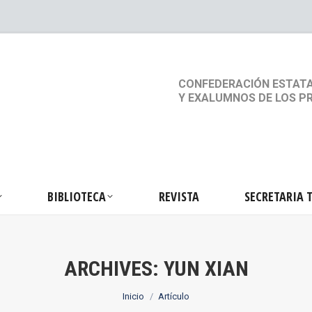
S
ACTIVIDADES
BIBLIOTECA
REVISTA
SEC
CONFEDERACIÓN ESTATA
Y EXALUMNOS DE LOS P
BIBLIOTECA
REVISTA
SECRETARIA 
ARCHIVES:
YUN XIAN
Estás aquí:
Inicio
Artículo