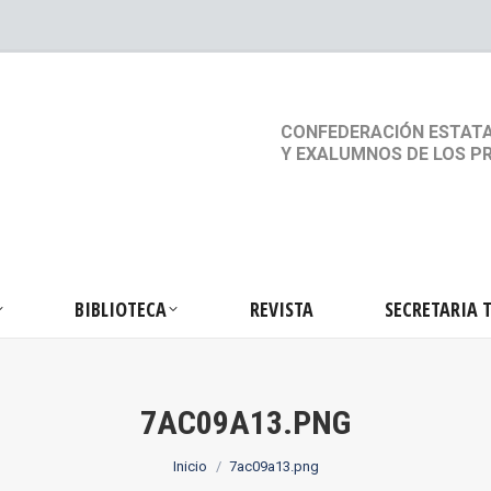
S
ACTIVIDADES
BIBLIOTECA
REVISTA
SEC
CONFEDERACIÓN ESTATA
Y EXALUMNOS DE LOS P
BIBLIOTECA
REVISTA
SECRETARIA 
7AC09A13.PNG
Estás aquí:
Inicio
7ac09a13.png