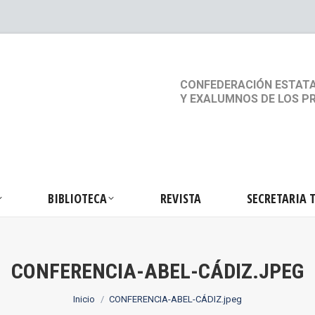
S
ACTIVIDADES
BIBLIOTECA
REVISTA
SEC
CONFEDERACIÓN ESTATA
Y EXALUMNOS DE LOS P
BIBLIOTECA
REVISTA
SECRETARIA 
CONFERENCIA-ABEL-CÁDIZ.JPEG
Estás aquí:
Inicio
CONFERENCIA-ABEL-CÁDIZ.jpeg