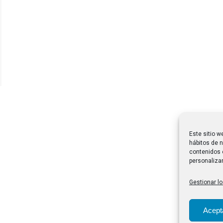
Este sitio w
hábitos de n
contenidos 
personalizar
Gestionar lo
Acept