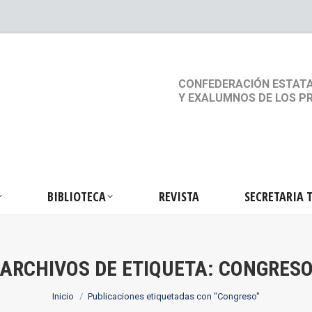
S
ACTIVIDADES
BIBLIOTECA
REVISTA
SEC
CONFEDERACIÓN ESTATA
Y EXALUMNOS DE LOS P
BIBLIOTECA
REVISTA
SECRETARIA 
ARCHIVOS DE ETIQUETA:
CONGRES
Estás aquí:
Inicio
Publicaciones etiquetadas con "Congreso"