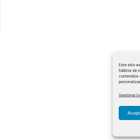
Este sitio w
hábitos de n
contenidos 
personalizar
Gestionar lo
Acept