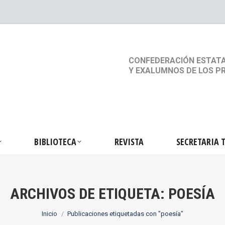
S
ACTIVIDADES
BIBLIOTECA
REVISTA
SEC
CONFEDERACIÓN ESTATA
Y EXALUMNOS DE LOS P
BIBLIOTECA
REVISTA
SECRETARIA 
ARCHIVOS DE ETIQUETA:
POESÍA
Estás aquí:
Inicio
Publicaciones etiquetadas con "poesía"