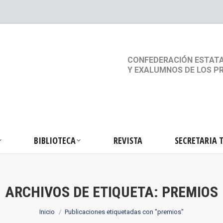
S
ACTIVIDADES
BIBLIOTECA
REVISTA
SEC
CONFEDERACIÓN ESTATA
Y EXALUMNOS DE LOS P
BIBLIOTECA
REVISTA
SECRETARIA 
ARCHIVOS DE ETIQUETA:
PREMIOS
Estás aquí:
Inicio
Publicaciones etiquetadas con "premios"