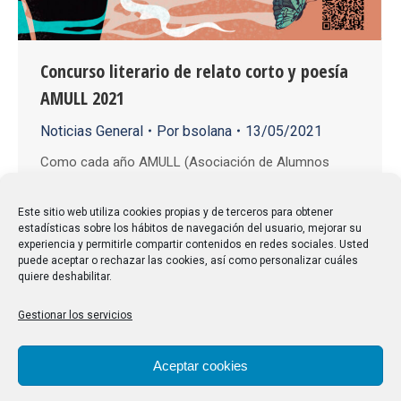
Concurso literario de relato corto y poesía
AMULL 2021
Noticias General
Por
bsolana
13/05/2021
Como cada año AMULL (Asociación de Alumnos
Mayores de la Universidad de la Laguna, Tenerife)
convoca los concursos de relato corto y poesía. En
Este sitio web utiliza cookies propias y de terceros para obtener
estadísticas sobre los hábitos de navegación del usuario, mejorar su
un acto público, se realizará el III Encuentro Literario
experiencia y permitirle compartir contenidos en redes sociales. Usted
con las obras seleccionadas, premiando entre ellas
puede aceptar o rechazar las cookies, así como personalizar cuáles
quiere deshabilitar.
las tres mejores obras, con la presencia del jurado
calificador, los escritores que hayan sido…
Gestionar los servicios
Aceptar cookies