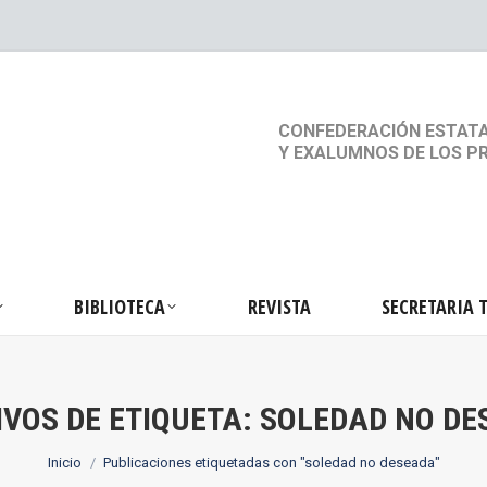
S
ACTIVIDADES
BIBLIOTECA
REVISTA
SEC
CONFEDERACIÓN ESTATA
Y EXALUMNOS DE LOS P
BIBLIOTECA
REVISTA
SECRETARIA 
VOS DE ETIQUETA:
SOLEDAD NO DE
Estás aquí:
Inicio
Publicaciones etiquetadas con "soledad no deseada"