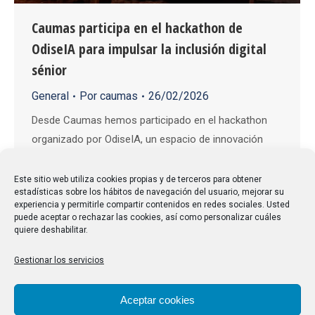
Caumas participa en el hackathon de
OdiseIA para impulsar la inclusión digital
sénior
General
Por
caumas
26/02/2026
Desde Caumas hemos participado en el hackathon
organizado por OdiseIA, un espacio de innovación
centrado en el impacto social de la inteligencia
artificial. Durante tres días intensivos de trabajo,
Este sitio web utiliza cookies propias y de terceros para obtener
estadísticas sobre los hábitos de navegación del usuario, mejorar su
colaboración y aprendizaje, hemos podido desarrollar
experiencia y permitirle compartir contenidos en redes sociales. Usted
una propuesta orientada a mejorar la calidad de vida
puede aceptar o rechazar las cookies, así como personalizar cuáles
quiere deshabilitar.
digital de las personas mayores. Nuestra iniciativa se
ha enfocado en…
Gestionar los servicios
Aceptar cookies