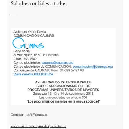
Saludos cordiales a todos.
—
Contactar –
info@amuez.es
www.amuez.es/xvii-jornadas/presentacion