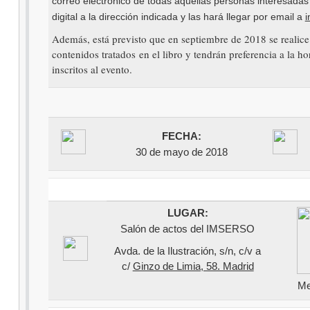
correo electrónico de todas aquellas personas interesadas e
digital a la dirección indicada y las hará llegar por email a
i
Además, está previsto que en septiembre de 2018 se realic
contenidos tratados en el libro y tendrán preferencia a la ho
inscritos al evento.
FECHA:
30 de mayo de 2018
LUGAR:
Salón de actos del IMSERSO
Avda. de la Ilustración, s/n, c/v a
c/
Ginzo de Limia, 58. Madrid
Me