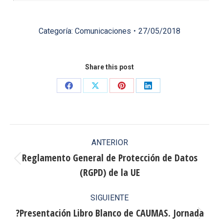
Categoría:
Comunicaciones
27/05/2018
Share this post
Share
Share
Share
Share
on
on
on
on
Facebook
X
Pinterest
LinkedIn
Navegación
ANTERIOR
entre
Reglamento General de Protección de Datos
Publicación
(RGPD) de la UE
publicaciones
anterior:
SIGUIENTE
?Presentación Libro Blanco de CAUMAS. Jornada