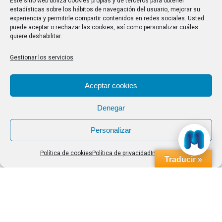
Este sitio web utiliza cookies propias y de terceros para obtener
estadísticas sobre los hábitos de navegación del usuario, mejorar su
responsable, en particular entre los Alumnos de los
experiencia y permitirle compartir contenidos en redes sociales. Usted
Programas de Mayores de la Federación Galega de
puede aceptar o rechazar las cookies, así como personalizar cuáles
quiere deshabilitar.
Asociacions Universitarias Séniors (FEGAUS), y en
general entre toda la población interesada en el uso…
Gestionar los servicios
Aceptar cookies
Denegar
Personalizar
Política de cookies
Política de privacidad
Impressum
Traducir »