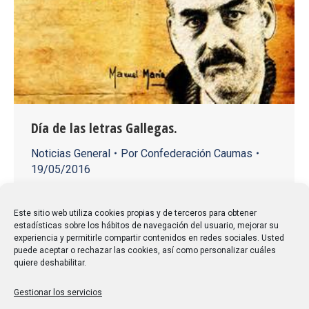
Día de las letras Gallegas.
Noticias General
Por
Confederación Caumas
19/05/2016
La Cultura y la Letras Galegas en el nuevo mundo “on
line”. “O CARRO” de Manuel María Con motivo de la
Este sitio web utiliza cookies propias y de terceros para obtener
estadísticas sobre los hábitos de navegación del usuario, mejorar su
celebración del Día de las Letras Gallegas y del
experiencia y permitirle compartir contenidos en redes sociales. Usted
Día de Internet, la Federación Galega de
puede aceptar o rechazar las cookies, así como personalizar cuáles
quiere deshabilitar.
Asociacions Universitarias Sénior (FEGAUS)
organizo un acto online dedicado a la unión de las…
Gestionar los servicios