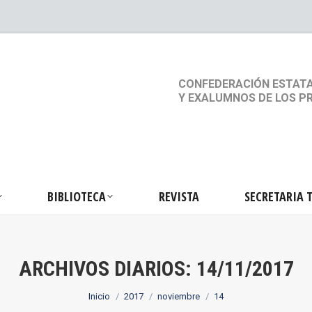
S
ACTIVIDADES
BIBLIOTECA
REVISTA
SEC
CONFEDERACIÓN ESTATA
Y EXALUMNOS DE LOS P
BIBLIOTECA
REVISTA
SECRETARIA 
ARCHIVOS DIARIOS:
14/11/2017
Estás aquí:
Inicio
2017
noviembre
14