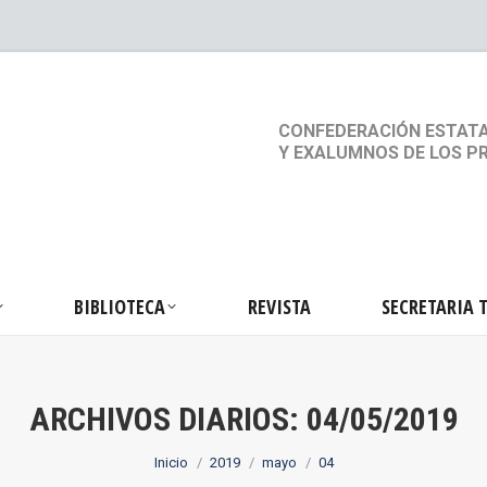
S
ACTIVIDADES
BIBLIOTECA
REVISTA
SEC
CONFEDERACIÓN ESTATA
Y EXALUMNOS DE LOS P
BIBLIOTECA
REVISTA
SECRETARIA 
ARCHIVOS DIARIOS:
04/05/2019
Estás aquí:
Inicio
2019
mayo
04