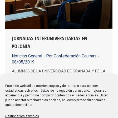
JORNADAS INTERUNIVERSITARIAS EN
POLONIA
Noticias General
Por
Confederación Caumas
08/05/2019
ALUMNOS DE LA UNIVERSIDAD DE GRANADA Y DE LA
ASOCIACION ALUMA ASISTEN A LAS V JORNADAS
INTERUNIVERSITARIAS CON LA UNIVERSIDAD DE LA
Este sitio web utiliza cookies propias y de terceros para obtener
estadísticas sobre los hábitos de navegación del usuario, mejorar su
TERCERA EDAD DE LUBLIN. POLONIA DEL 27 ABRIL
experiencia y permitirle compartir contenidos en redes sociales. Usted
AL 4 DE MAYO 2019. El cielo se volvió gris, pero no
puede aceptar o rechazar las cookies, así como personalizar cuáles
quiere deshabilitar.
fue impedimento para recorrer el casco antiguo de
esta ciudad histórica, que rebosa…
Gestionar los servicios