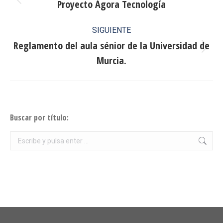
entre
Proyecto Ágora Tecnología
Publicación
anterior:
publicaciones
SIGUIENTE
Reglamento del aula sénior de la Universidad de
Publicación
Murcia.
siguiente:
Buscar por título:
Buscar: