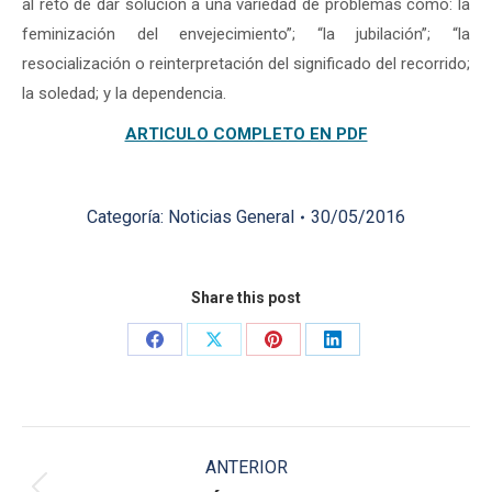
al reto de dar solución a una variedad de problemas como: la
feminización del envejecimiento”; “la jubilación”; “la
resocialización o reinterpretación del significado del recorrido;
la soledad; y la dependencia.
ARTICULO COMPLETO EN PDF
Categoría:
Noticias General
30/05/2016
Share this post
Share
Share
Share
Share
on
on
on
on
Facebook
X
Pinterest
LinkedIn
Navegación
ANTERIOR