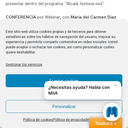
presentar dentro del programa “Alcalá, historia viva”:
CONFERENCIA
por Webinar
,
con
María del Carmen Díaz
Corcobado
, quien nos hablará, con entusiasmo y gran
Este sitio web utiliza cookies propias y de terceros para obtener
conocimiento, sobre el patrimonio artístico existente en la
estadísticas sobre los hábitos de navegación del usuario, mejorar su
Plaza de San Diego y la calle Libreros.
experiencia y permitirle compartir contenidos en redes sociales. Usted
puede aceptar o rechazar las cookies, así como personalizar cuáles
Fecha: 14 de abril de 2021 a las 11 horas
quiere deshabilitar.
Acceso online
GRATUITO
Gestionar los servicios
CUIDAOS MUCHO QUE OS NECESITAMOS
Aceptar cookies
Saludos cordiales
Categoría:
Comunicaciones
13/04/2021
Denegar
Personalizar
Share this post
Política de cookies
Política de privacidad
Impressum
Traducir »