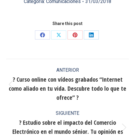
Categoría:
Comunicaciones
31/03/2018
Share this post
Share
Share
Share
Share
on
on
on
on
Facebook
X
Pinterest
LinkedIn
Navegación
ANTERIOR
entre
? Curso online con vídeos grabados “Internet
como aliado en tu vida. Descubre todo lo que te
publicaciones
Publicación
anterior:
ofrece” ?
SIGUIENTE
? Estudio sobre el impacto del Comercio
Electrónico en el mundo sénior. Tu opinión es
Publicación