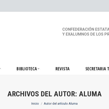
S
ACTIVIDADES
BIBLIOTECA
REVISTA
SEC
CONFEDERACIÓN ESTATA
Y EXALUMNOS DE LOS P
BIBLIOTECA
REVISTA
SECRETARIA 
ARCHIVOS DEL AUTOR:
ALUMA
Estás aquí:
Inicio
Autor del artículo Aluma