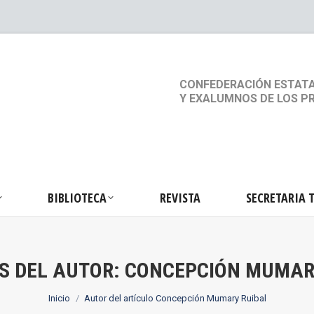
S
ACTIVIDADES
BIBLIOTECA
REVISTA
SEC
CONFEDERACIÓN ESTATA
Y EXALUMNOS DE LOS P
BIBLIOTECA
REVISTA
SECRETARIA 
S DEL AUTOR:
CONCEPCIÓN MUMAR
Estás aquí:
Inicio
Autor del artículo Concepción Mumary Ruibal