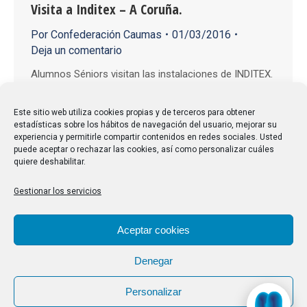
Visita a Inditex – A Coruña.
Por
Confederación Caumas
01/03/2016
Deja un comentario
Alumnos Séniors visitan las instalaciones de INDITEX.
El jueves 19 de noviembre, un grupo de compañeros
de ADAYEUS (Alumnos y ex Alumnos de la
Este sitio web utiliza cookies propias y de terceros para obtener
estadísticas sobre los hábitos de navegación del usuario, mejorar su
Universidade Senior de A Coruña) fuimos, en visita
experiencia y permitirle compartir contenidos en redes sociales. Usted
guiada, a las instalaciones que el Grupo Inditex tiene
puede aceptar o rechazar las cookies, así como personalizar cuáles
quiere deshabilitar.
en el Polígono de Sabón en Arteixo, A Coruña. Dentro
de nuestras actividades de…
Gestionar los servicios
Aceptar cookies
Denegar
Personalizar