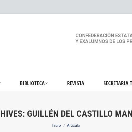
S
ACTIVIDADES
BIBLIOTECA
REVISTA
SEC
CONFEDERACIÓN ESTATA
Y EXALUMNOS DE LOS P
BIBLIOTECA
REVISTA
SECRETARIA 
HIVES:
GUILLÉN DEL CASTILLO MA
Estás aquí:
Inicio
Artículo