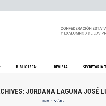
S
ACTIVIDADES
BIBLIOTECA
REVISTA
SEC
CONFEDERACIÓN ESTATA
Y EXALUMNOS DE LOS P
BIBLIOTECA
REVISTA
SECRETARIA 
CHIVES:
JORDANA LAGUNA JOSÉ L
Estás aquí:
Inicio
Artículo