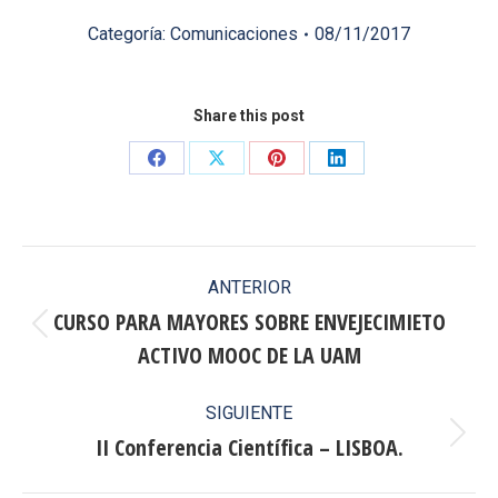
Categoría:
Comunicaciones
08/11/2017
Share this post
Share
Share
Share
Share
on
on
on
on
Facebook
X
Pinterest
LinkedIn
Navegación
ANTERIOR
entre
CURSO PARA MAYORES SOBRE ENVEJECIMIETO
Publicación
ACTIVO MOOC DE LA UAM
publicaciones
anterior:
SIGUIENTE
II Conferencia Científica – LISBOA.
Publicación
siguiente: